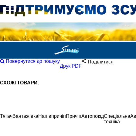
Повернутися до пошуку
Поділитися
Друк PDF
СХОЖІ ТОВАРИ:
Тягач
Вантажівка
Напівпричіп
Причіп
Автопоїзд
Спеціальна
Ав
техніка