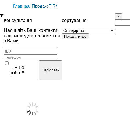
Главная/
Продаж TIR/
Консультація
сортування
Надішліть Ваші контакти і
наш менеджер зв'яжеться
з Вами
←Я не
Надіслати
робот*