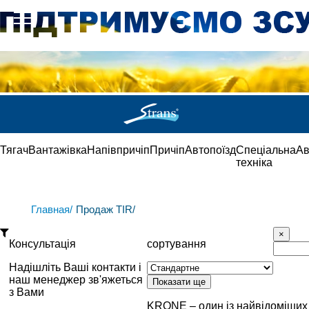
Тягач
Вантажівка
Напівпричіп
Причіп
Автопоїзд
Спеціальна
Ав
техніка
Главная/
Продаж TIR/
Консультація
сортування
Надішліть Ваші контакти і
наш менеджер зв'яжеться
з Вами
KRONE – один із найвідоміших 