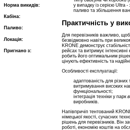
у випадку із серією Ultra 
Норма викидів:
паливо та збільшення ван
Кабіна:
Практичність у вик
Паливо:
Для перевізників важливо, щоб
Локація:
безвідмовно навіть при великом
KRONE демонструє стабільніст
Пригнано з:
рейсах та витримує інтенсивні
робить його оптимальним рішен
цінують ефективність та надійні
Особливості експлуатації:
адаптованість для різних 
витримування високих на
функціональності;
інтеграція техніки у парк
в
виробників.
Напівпричіп тентований KRON
німецької якості, сучасних техн
рішень для перевізників. Він за
роботі, економію коштів на обс