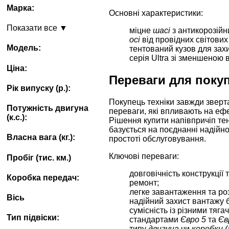
Марка:
Основні характеристики:
Показати все ▼
міцне
шасі
з антикорозійн
осі
від провідних світових
Модель:
тентований кузов для зах
серія Ultra зі зменшеною
Ціна:
Переваги для поку
Рік випуску (p.):
Покупець техніки завжди зверта
Потужність двигуна
переваги, які впливають на ефе
(к.с.):
Рішення купити напівпричіп 
базується на поєднанні надійнос
Власна вага (кг.):
простоті обслуговування.
Ключові переваги:
Пробіг (тис. км.)
довговічність конструкції 
Коробка передач:
ремонт;
легке завантаження та р
Вісь
надійний захист вантажу б
сумісність із різними тяг
Тип підвіски:
стандартами
Євро 5
та
Єв
типу
двигуна
чи
коробки 