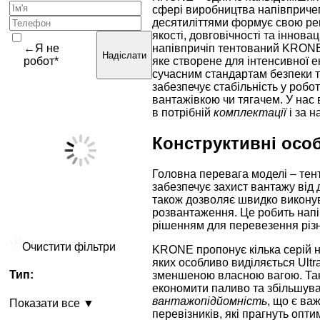
сфері виробництва напівпричеп
десятиліттями формує свою реп
якості, довговічності та іннов
←Я не
напівпричіп тентований KRONE
Надіслати
робот*
яке створене для інтенсивної е
сучасним стандартам безпеки та
забезпечує стабільність у робот
вантажівкою чи тягачем. У нас
в потрібній
комплектації
і за 
Конструктивні осо
Головна перевага моделі – тент
забезпечує захист вантажу від д
також дозволяє швидко викону
розвантаження. Це робить нап
рішенням для перевезення різн
Очистити фільтри
KRONE пропонує кілька серій н
яких особливо виділяється Ultra
Тип:
зменшеною власною вагою. Так
економити паливо та збільшува
вантажопідйомність
, що є в
Показати все ▼
перевізників, які прагнуть опти