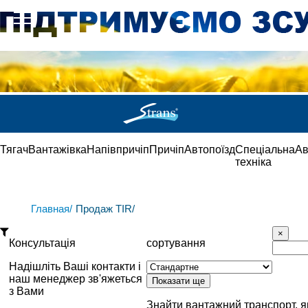
Тягач
Вантажівка
Напівпричіп
Причіп
Автопоїзд
Спеціальна
Ав
техніка
Главная/
Продаж TIR/
Консультація
сортування
Надішліть Ваші контакти і
наш менеджер зв'яжеться
з Вами
Знайти вантажний транспорт, 