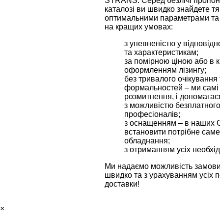
STRANS. Серед безлічі пропон
каталозі ви швидко знайдете тя
оптимальними параметрами та 
на кращих умовах:
з упевненістю у відповідн
та характеристикам;
за помірною ціною або в к
оформленням лізингу;
без тривалого очікування
формальностей – ми самі
розмитнення, і допомагає
з можливістю безплатного
професіоналів;
з оснащенням – в наших 
встановити потрібне сам
обладнання;
з отриманням усіх необхід
Ми надаємо можливість замови
швидко та з урахуванням усіх 
доставки!
×