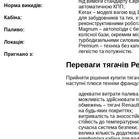
під вимоги стандарту Євр
Норма викидів:
автоматичною КПП;
Kerax – моделі вагою від 1
Кабіна:
для забудовників та тих, 
реконструктивними робот
Magnum – автопоїзди с бе
Паливо:
колісної бази, окремим міс
турбодизельними силовим
Локація:
Premium – техніка без ка
легкістю та потужністю.
Пригнано з:
Переваги тягачів Р
Прийняти рішення купити тяга
наступні плюси техніки францу
адекватні витрати палива
можливість здійснювати 
обмежень – тягачі Renaul
на будь-яких покриттях;
витривалість та зносостій
стійкість до температурни
сучасна система безпеки;
велика кількість додаткови
комфортна кабіна для воді