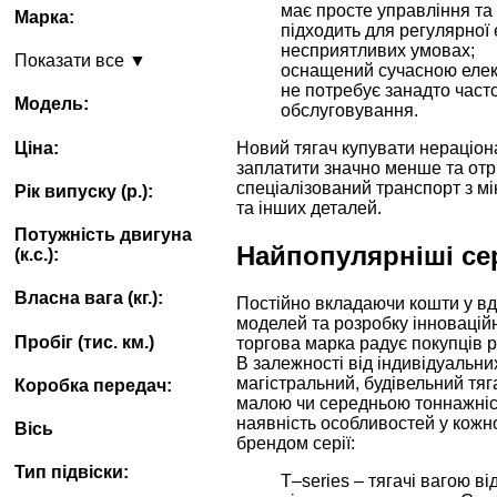
має просте управління та 
Марка:
підходить для регулярної 
несприятливих умовах;
Показати все ▼
оснащений сучасною елек
не потребує занадто часто
Модель:
обслуговування.
Ціна:
Новий тягач купувати нераціо
заплатити значно менше та от
спеціалізований транспорт з м
Рік випуску (p.):
та інших деталей.
Потужність двигуна
Найпопулярніші сер
(к.с.):
Власна вага (кг.):
Постійно вкладаючи кошти у в
моделей та розробку інноваційн
Пробіг (тис. км.)
торгова марка радує покупців р
В залежності від індивідуальн
магістральний, будівельний тяг
Коробка передач:
малою чи середньою тоннажніс
наявність особливостей у кожн
Вісь
брендом серії:
Тип підвіски:
T–series – тягачі вагою від