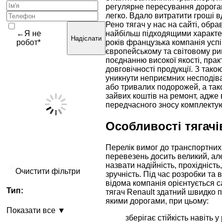
регулярне пересування дорогам
легко. Вдало витратити гроші в
Рено тягач у нас на сайті, обр
←Я не
найбільш підходящими характе
Надіслати
робот*
років французька компанія усп
європейському та світовому ри
поєднанню високої якості, прак
довговічності продукції. З так
уникнути неприємних несподіва
або тривалих подорожей, а та
зайвих коштів на ремонт, адже в
передчасного зносу комплектую
Особливості тягачі
Перелік вимог до транспортних
перевезень досить великий, а
назвати надійність, прохідність
Очистити фільтри
зручність. Під час розробки та 
відома компанія орієнтується с
Тип:
тягач Renault здатний швидко 
якими дорогами, при цьому:
Показати все ▼
зберігає стійкість навіть у