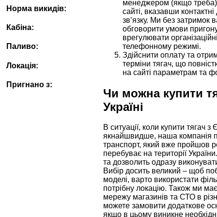
менеджером (якщо треба) 
Норма викидів:
сайті, вказавши контактні
зв’язку. Ми без затримок
Кабіна:
обговорити умови пригон
врегулювати організаційні
телефонному режимі.
Паливо:
Здійснити оплату та отри
терміни тягач, що повніс
Локація:
на сайті параметрам та ф
Пригнано з:
Чи можна купити тя
Україні
В ситуації, коли купити тягач з
якнайшвидше, наша компанія 
транспорт, який вже пройшов 
перебуває на території України
та дозволить одразу виконуват
Вибір досить великий – щоб поб
моделі, варто використати філ
потрібну локацію. Також ми ма
мережу магазинів та СТО в різн
можете замовити додаткове ос
якщо в цьому виникне необхідні