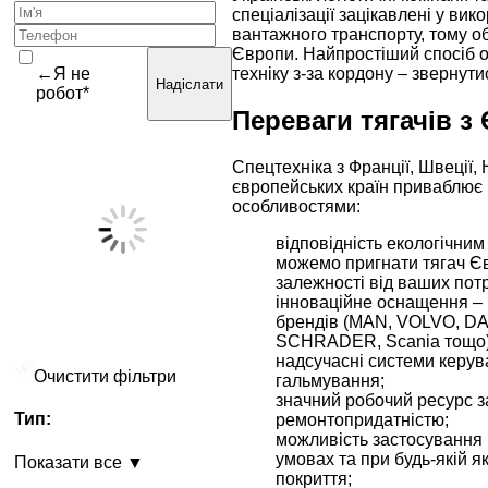
спеціалізації зацікавлені у вик
вантажного транспорту, тому об
Європи. Найпростіший спосіб 
←Я не
техніку з-за кордону – звернут
Надіслати
робот*
Переваги тягачів з
Спецтехніка з Франції, Швеції,
європейських країн приваблює
особливостями:
відповідність екологічним
можемо пригнати тягач Єв
залежності від ваших пот
інноваційне оснащення – 
брендів (MAN, VOLVO, D
SCHRADER, Scania тощо)
надсучасні системи керува
Очистити фільтри
гальмування;
значний робочий ресурс з
Тип:
ремонтопридатністю;
можливість застосування 
умовах та при будь-якій я
Показати все ▼
покриття;