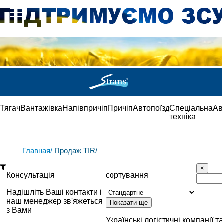
Тягач
Вантажівка
Напівпричіп
Причіп
Автопоїзд
Спеціальна
Ав
техніка
Главная/
Продаж TIR/
Консультація
сортування
Надішліть Ваші контакти і
наш менеджер зв'яжеться
з Вами
Українські логістичні компанії т