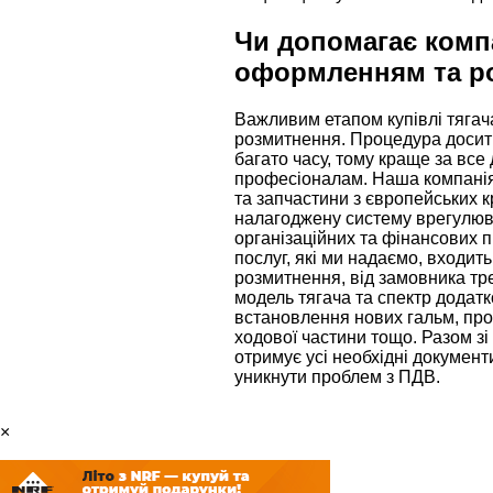
Чи допомагає компа
оформленням та р
Важливим етапом купівлі тягача
розмитнення. Процедура досит
багато часу, тому краще за все
професіоналам. Наша компанія 
та запчастини з європейських к
налагоджену систему врегулю
організаційних та фінансових п
послуг, які ми надаємо, входи
розмитнення, від замовника тр
модель тягача та спектр додатк
встановлення нових гальм, пр
ходової частини тощо. Разом зі
отримує усі необхідні документи
уникнути проблем з ПДВ.
×