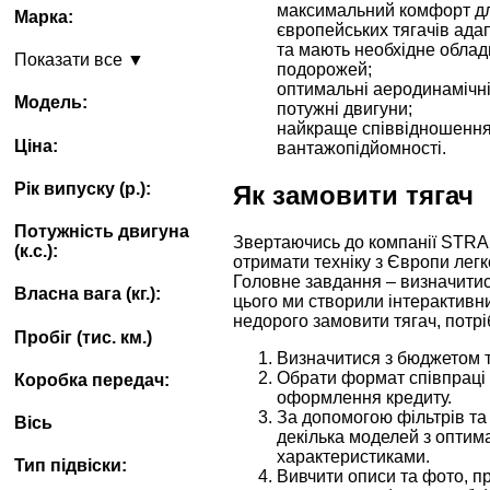
максимальний комфорт для
Марка:
європейських тягачів ада
та мають необхідне обла
Показати все ▼
подорожей;
оптимальні аеродинамічні
Модель:
потужні двигуни;
найкраще співвідношення 
Ціна:
вантажопідйомності.
Рік випуску (p.):
Як замовити тягач
Потужність двигуна
Звертаючись до компанії STRA
(к.с.):
отримати техніку з Європи легк
Головне завдання – визначитис
Власна вага (кг.):
цього ми створили інтерактивн
недорого замовити тягач, потрі
Пробіг (тис. км.)
Визначитися з бюджетом т
Обрати формат співпраці –
Коробка передач:
оформлення кредиту.
За допомогою фільтрів та
Вісь
декілька моделей з опти
характеристиками.
Тип підвіски:
Вивчити описи та фото, п