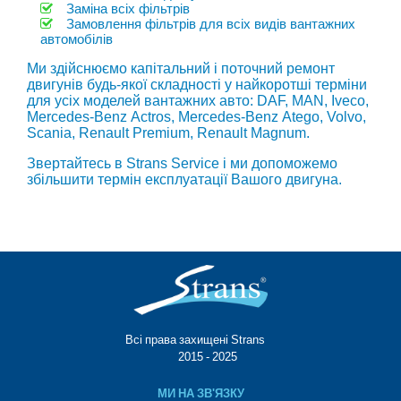
Заміна всіх фільтрів
Замовлення фільтрів для всіх видів вантажних
автомобілів
Ми здійснюємо капітальний і поточний ремонт
двигунів будь-якої складності у найкоротші терміни
для усіх моделей вантажних авто: DAF, МAN, Iveco,
Mercedes-Benz Actros, Mercedes-Benz Atego, Volvo,
Scania, Renault Premium, Renault Magnum.
Звертайтесь в Strans Service і ми допоможемо
збільшити термін експлуатації Вашого двигуна.
Всі права захищені Strans®
© 2015 - 2025
МИ НА ЗВ'ЯЗКУ