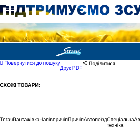
Повернутися до пошуку
Поділитися
Друк PDF
СХОЖІ ТОВАРИ:
Тягач
Вантажівка
Напівпричіп
Причіп
Автопоїзд
Спеціальна
Ав
техніка