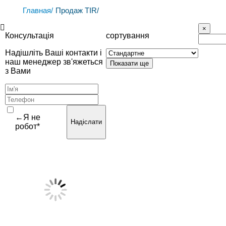
Главная/
Продаж TIR/
Консультація
сортування
Надішліть Ваші контакти і
наш менеджер зв'яжеться
з Вами
←Я не
Надіслати
робот*