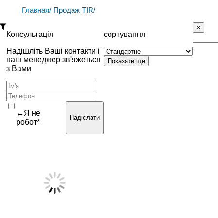
Главная/
Продаж TIR/
Консультація
сортування
Надішліть Ваші контакти і
наш менеджер зв'яжеться
з Вами
←Я не
Надіслати
робот*