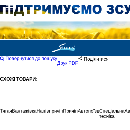
Повернутися до пошуку
Поділитися
Друк PDF
СХОЖІ ТОВАРИ:
Тягач
Вантажівка
Напівпричіп
Причіп
Автопоїзд
Спеціальна
Ав
техніка