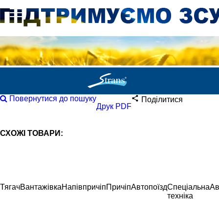
Повернутися до пошуку
Поділитися
Друк PDF
СХОЖІ ТОВАРИ:
Тягач
Вантажівка
Напівпричіп
Причіп
Автопоїзд
Спеціальна
Ав
техніка