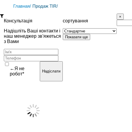
Главная/
Продаж TIR/
Консультація
сортування
Надішліть Ваші контакти і
наш менеджер зв'яжеться
з Вами
←Я не
Надіслати
робот*