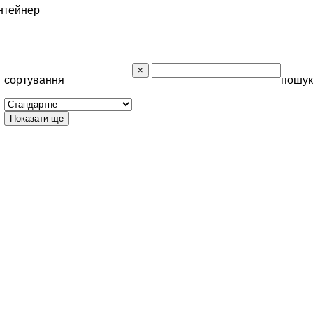
нтейнер
сортування
пошук