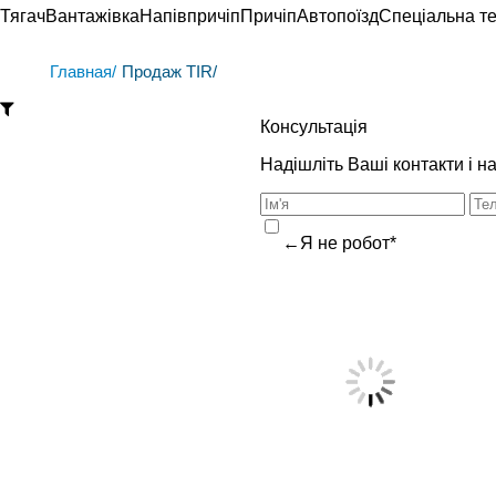
Тягач
Вантажівка
Напівпричіп
Причіп
Автопоїзд
Спеціальна те
Главная/
Продаж TIR/
Консультація
Надішліть Ваші контакти і 
←Я не робот*