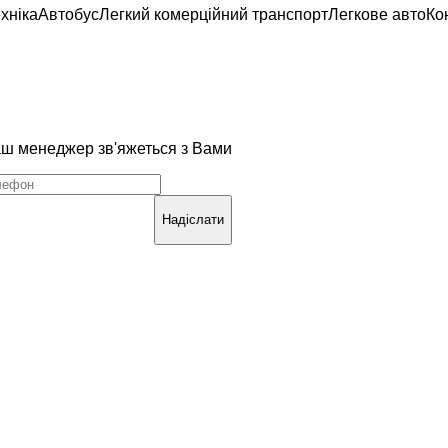
хніка
Автобус
Легкий комерційний транспорт
Легкове авто
Ко
наш менеджер зв'яжеться з Вами
Надіслати