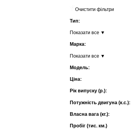
Очистити фільтри
Тип:
Показати все ▼
Марка:
Показати все ▼
Модель:
Ціна:
Рік випуску (p.):
Потужність двигуна (к.с.):
Власна вага (кг.):
Пробіг (тис. км.)