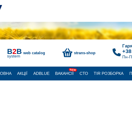
Гаря
B
2
B
+38
web catalog
strans-shop
system
Пн-П
NEW
ЛОВНА
АКЦІЇ
ADBLUE
ВАКАНСІЇ
СТО
TIR РОЗБОРКА
П