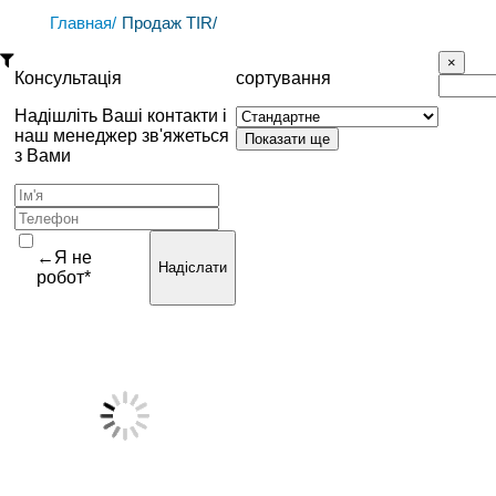
Главная/
Продаж TIR/
Консультація
сортування
Надішліть Ваші контакти і
наш менеджер зв'яжеться
з Вами
←Я не
Надіслати
робот*