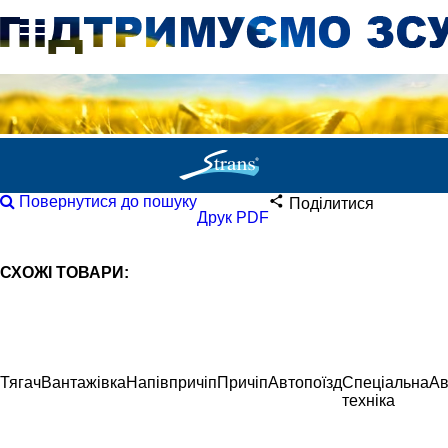
Повернутися до пошуку
Поділитися
Друк PDF
СХОЖІ ТОВАРИ:
Тягач
Вантажівка
Напівпричіп
Причіп
Автопоїзд
Спеціальна
Ав
техніка