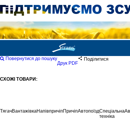
Повернутися до пошуку
Поділитися
Друк PDF
СХОЖІ ТОВАРИ:
Тягач
Вантажівка
Напівпричіп
Причіп
Автопоїзд
Спеціальна
Ав
техніка