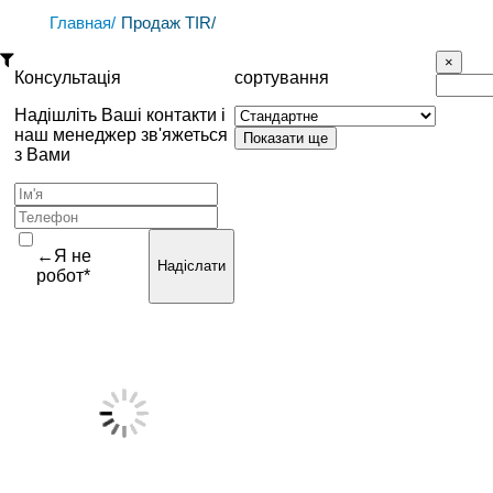
Главная/
Продаж TIR/
Консультація
сортування
Надішліть Ваші контакти і
наш менеджер зв'яжеться
з Вами
←Я не
Надіслати
робот*