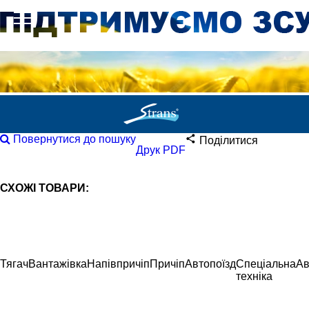
Повернутися до пошуку
Поділитися
Друк PDF
СХОЖІ ТОВАРИ:
Тягач
Вантажівка
Напівпричіп
Причіп
Автопоїзд
Спеціальна
Ав
техніка