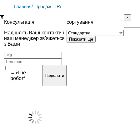
Главная/
Продаж TIR/
Консультація
сортування
Надішліть Ваші контакти і
наш менеджер зв'яжеться
з Вами
←Я не
Надіслати
робот*