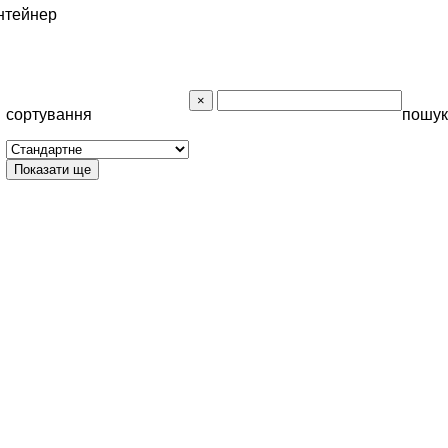
нтейнер
сортування
пошук