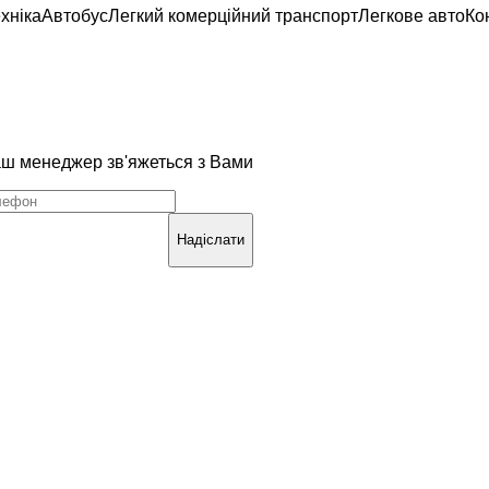
хніка
Автобус
Легкий комерційний транспорт
Легкове авто
Ко
наш менеджер зв'яжеться з Вами
Надіслати