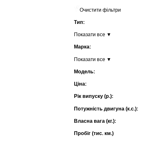
Очистити фільтри
Тип:
Показати все ▼
Марка:
Показати все ▼
Модель:
Ціна:
Рік випуску (p.):
Потужність двигуна (к.с.):
Власна вага (кг.):
Пробіг (тис. км.)