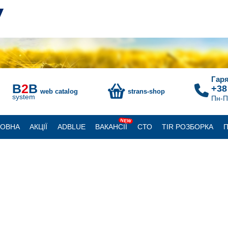
Гаря
B
2
B
+38
web catalog
strans-shop
system
Пн-П
NEW
ЛОВНА
АКЦІЇ
ADBLUE
ВАКАНСІЇ
СТО
TIR РОЗБОРКА
П