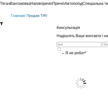
Тягач
Вантажівка
Напівпричіп
Причіп
Автопоїзд
Спеціальна те
Главная/
Продаж TIR/
Консультація
Надішліть Ваші контакти і 
←Я не робот*