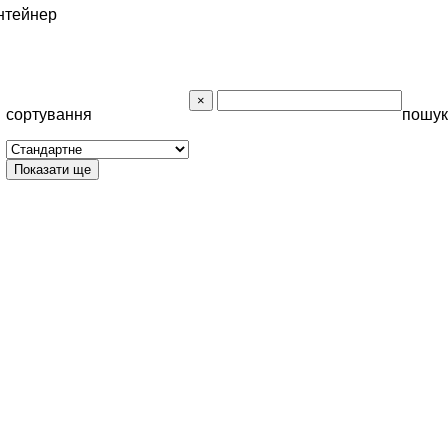
нтейнер
сортування
пошук