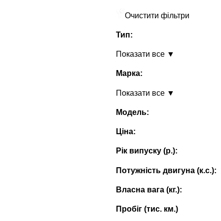
Очистити фільтри
Тип:
Показати все ▼
Марка:
Показати все ▼
Модель:
Ціна:
Рік випуску (p.):
Потужність двигуна (к.с.):
Власна вага (кг.):
Пробіг (тис. км.)