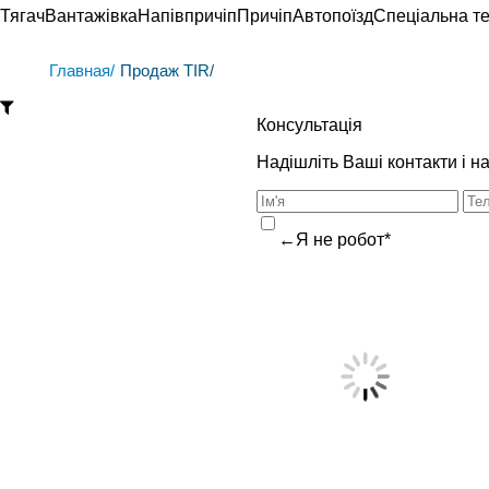
Тягач
Вантажівка
Напівпричіп
Причіп
Автопоїзд
Спеціальна те
Главная/
Продаж TIR/
Консультація
Надішліть Ваші контакти і 
←Я не робот*