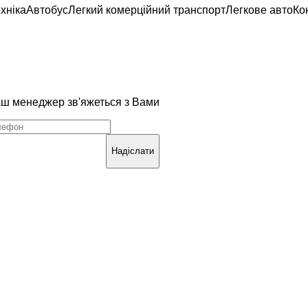
хніка
Автобус
Легкий комерційний транспорт
Легкове авто
Ко
наш менеджер зв'яжеться з Вами
Надіслати