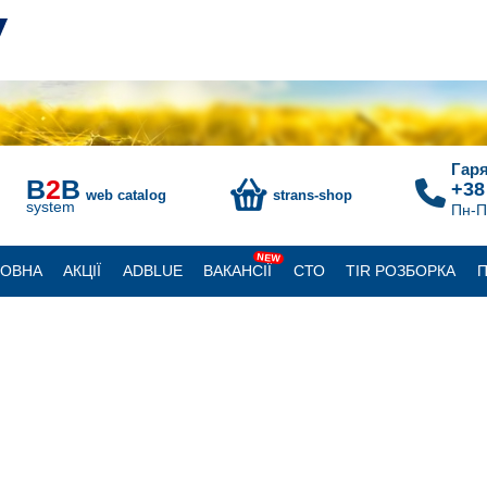
Гаря
B
2
B
+38
web catalog
strans-shop
system
Пн-П
NEW
ЛОВНА
АКЦІЇ
ADBLUE
ВАКАНСІЇ
СТО
TIR РОЗБОРКА
П