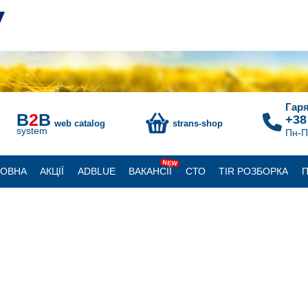
Гаря
B
2
B
+38
web catalog
strans-shop
system
Пн-П
NEW
ЛОВНА
АКЦІЇ
ADBLUE
ВАКАНСІЇ
СТО
TIR РОЗБОРКА
П