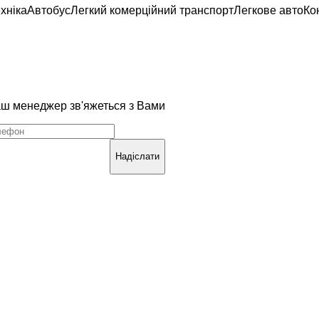
хніка
Автобус
Легкий комерційний транспорт
Легкове авто
Ко
наш менеджер зв'яжеться з Вами
Надіслати