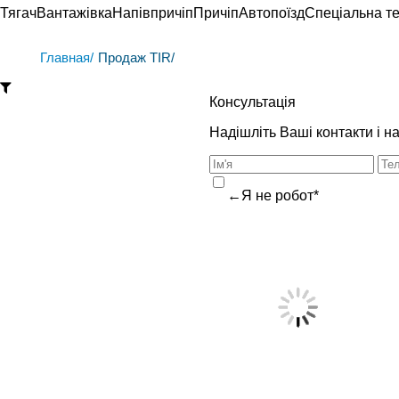
Тягач
Вантажівка
Напівпричіп
Причіп
Автопоїзд
Спеціальна те
Главная/
Продаж TIR/
Консультація
Надішліть Ваші контакти і 
←Я не робот*