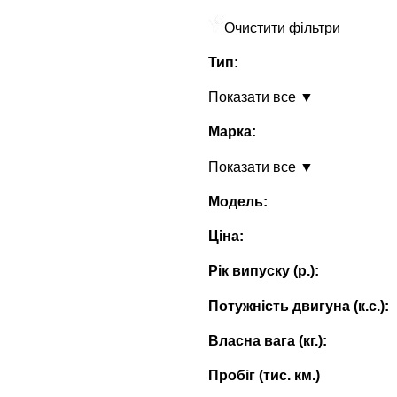
Очистити фільтри
Тип:
Показати все ▼
Марка:
Показати все ▼
Модель:
Ціна:
Рік випуску (p.):
Потужність двигуна (к.с.):
Власна вага (кг.):
Пробіг (тис. км.)