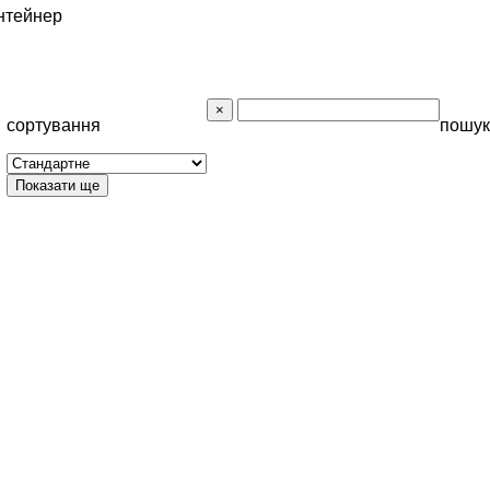
нтейнер
сортування
пошук