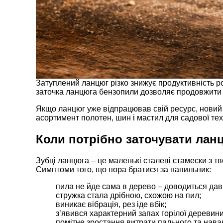
Затуплений ланцюг різко знижує продуктивність р
заточка ланцюга бензопили дозволяє продовжити т
Якщо ланцюг уже відпрацював свій ресурс, новий 
асортимент полотен, шин і мастил для садової тех
Коли потрібно заточувати лан
Зубці ланцюга – це маленькі сталеві стамески з т
Симптоми того, що пора братися за напильник:
пила не йде сама в дерево – доводиться дав
стружка стала дрібною, схожою на пил;
виникає вібрація, рез іде вбік;
з’явився характерний запах горілої деревини
помітне зростання витрати пального та нава