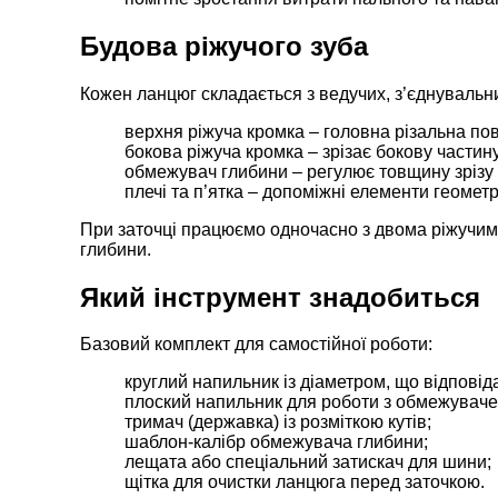
Будова ріжучого зуба
Кожен ланцюг складається з ведучих, з’єднувальни
верхня ріжуча кромка – головна різальна по
бокова ріжуча кромка – зрізає бокову частин
обмежувач глибини – регулює товщину зрізу і
плечі та п’ятка – допоміжні елементи геометрі
При заточці працюємо одночасно з двома ріжучим
глибини.
Який інструмент знадобиться
Базовий комплект для самостійної роботи:
круглий напильник із діаметром, що відповідає
плоский напильник для роботи з обмежуваче
тримач (державка) із розміткою кутів;
шаблон-калібр обмежувача глибини;
лещата або спеціальний затискач для шини;
щітка для очистки ланцюга перед заточкою.