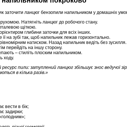
и напильником покроково
я як заточити ланцюг бензопили напильником у домашніх умо
рухомою. Натягніть ланцюг до робочого стану.
металевою щіткою.
орієнтиром глибини заточки для всіх інших.
 її на зубі так, щоб напильник лежав горизонтально.
 рівномірним натиском. Назад напильник ведіть без зусилля.
отім перейдіть на іншу сторону.
пають – стиліть плоским напильником.
ь ходу.
 ресурс пили: затуплений ланцюг збільшує знос ведучої зі
ються в кілька разів.»
є вести в бік;
ає задирки;
 «голодним»;
дять різної геометрії.