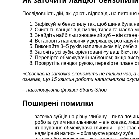
Як заточити ланцюг бензопил
Послідовність дій, які дають відповідь на питанн
Зафіксуйте бензопилу так, щоб шина була не
Очистіть ланцюг від смоли, тирси та масла 
Знайдіть найбільш зношений зуб – він стане 
Встановіть напильник у державку, розташуйте
Виконайте 3–5 рухів напильником від себе з
Заточіть усі зуби, орієнтовані «у ваш бік», п
Перевірте обмежувачі шаблоном; якщо висту
Прокрутіть ланцюг рукою, перевірте плавніст
«Своєчасна заточка економить не тільки час, а й
означає, що 15 хвилин роботи напильником окупа
– наголошують фахівці
Strans-Shop
Поширені помилки
заточка зубців на різну глибину – пила почина
робота тупим напильником – він ковзає, лиш
ігнорування обмежувача глибини – рез стає
надмірний натиск – обламуєте кромку зуба;
заточка без державки – кут «гуляє», зуби вихо