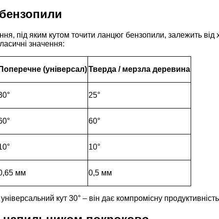
 бензопили
ня, під яким кутом точити ланцюг бензопили, залежить від 
ласичні значення:
Поперечне (універсал)
Тверда / мерзла деревина
30°
25°
60°
60°
10°
10°
0,65 мм
0,5 мм
ніверсальний кут 30° – він дає компромісну продуктивність 