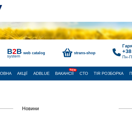
Гаря
B
2
B
+38
web catalog
strans-shop
system
Пн-П
NEW
ЛОВНА
АКЦІЇ
ADBLUE
ВАКАНСІЇ
СТО
TIR РОЗБОРКА
П
Новини