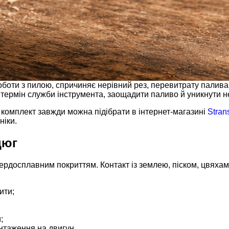
оботи з пилою, спричиняє нерівний рез, перевитрату палив
ермін служби інструмента, заощадити паливо й уникнути неб
комплект завжди можна підібрати в інтернет-магазині
Stran
ніки.
цюг
вердосплавним покриттям. Контакт із землею, піском, цвяхами
ити;
;
нтаження на двигун.