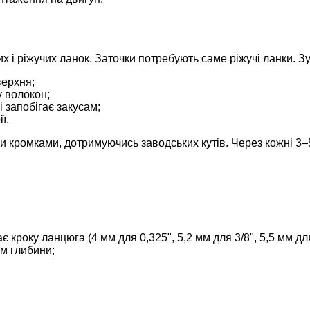
х і ріжучих ланок. Заточки потребують саме ріжучі ланки. З
верхня;
у волокон;
 запобігає закусам;
ї.
и кромками, дотримуючись заводських кутів. Через кожні 3
 кроку ланцюга (4 мм для 0,325", 5,2 мм для 3/8", 5,5 мм для
м глибини;