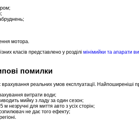
ором;
;
абруднень;
чення мотора.
зних класів представлено у розділі
мінімийки та апарати ви
типові помилки
є врахування реальних умов експлуатації. Найпоширеніші п
рахування витрати води;
виводить мийку з ладу за один сезон;
м незручні для миття авто з усіх сторін;
озпилювач не дає того ефекту;
егіоні.