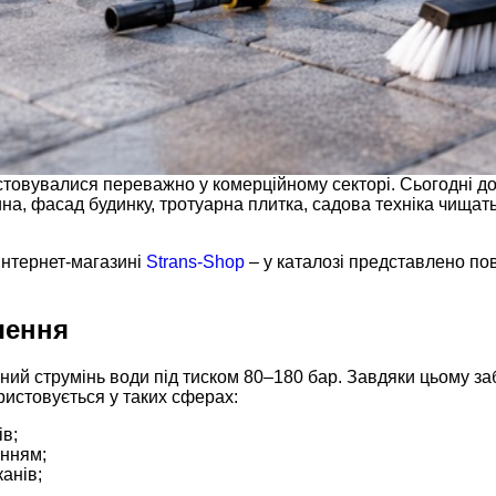
истовувалися переважно у комерційному секторі. Сьогодні 
а, фасад будинку, тротуарна плитка, садова техніка чищатьс
інтернет-магазині
Strans-Shop
– у каталозі представлено по
чення
ий струмінь води під тиском 80–180 бар. Завдяки цьому заб
ористовується у таких сферах:
ів;
нням;
анів;