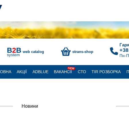
Гаря
B
2
B
+38
web catalog
strans-shop
system
Пн-П
NEW
ЛОВНА
АКЦІЇ
ADBLUE
ВАКАНСІЇ
СТО
TIR РОЗБОРКА
П
Новини