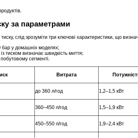
родуктів.
ску за параметрами
тиску, слід зрозуміти три ключові характеристики, що визна
80 бар у домашніх моделях;
м із тиском визначає швидкість миття;
 у побутовому сегменті.
иск
Витрата
Потужніст
до 360 л/год
1,2–1,5 кВт
360–450 л/год
1,5–1,9 кВт
450–550 л/год
1,9–2,4 кВт