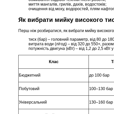
миття мангалів, грилів, дахів, водостоків;
очищення від моху, водоростей, плям нафтоп
Як вибрати мийку високого ти
Перш ніж розбиратися, як вибрати мийку високого 
тиск (бар) – головний параметр, від 80 до 1
витрата води (л/год) – від 320 до 550+, разо
потужність двигуна (кВт) – від 1,2 до 2,5 кВт
Клас
Т
Бюджетний
до 100 бар
Побутовий
100–130 бар
Універсальний
130–160 бар