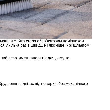
домашня мийка стала обов’язковим помічником
я у кілька разів швидше і якісніше, ніж шлангом і
вний асортимент апаратів для дому та
руднення відлітає від поверхні без механічного