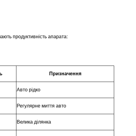
чають продуктивність апарата:
ь
Призначення
Авто рідко
Регулярне миття авто
Велика ділянка