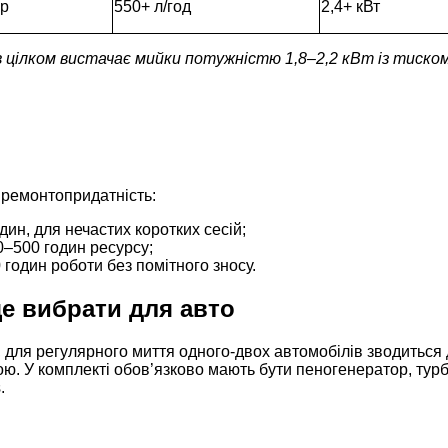
ар
550+ л/год
2,4+ кВт
ілком вистачає мийки потужністю 1,8–2,2 кВт із тиском
 ремонтопридатність:
ин, для нечастих коротких сесій;
0–500 годин ресурсу;
годин роботи без помітного зносу.
ще вибрати для авто
, для регулярного миття одного-двох автомобілів зводиться 
пою. У комплекті обов’язково мають бути пеногенератор, турб
.