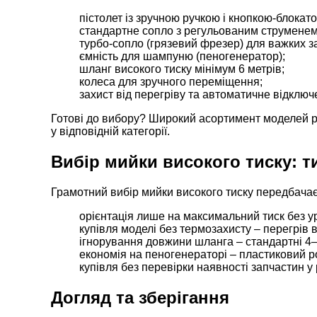
пістолет із зручною ручкою і кнопкою-блокат
стандартне сопло з регульованим струменем
турбо-сопло (грязевий фрезер) для важких з
ємність для шампуню (пеногенератор);
шланг високого тиску мінімум 6 метрів;
колеса для зручного переміщення;
захист від перегріву та автоматичне відклю
Готові до вибору? Широкий асортимент моделей рі
у відповідній категорії.
Вибір мийки високого тиску: 
Грамотний вибір мийки високого тиску передбача
орієнтація лише на максимальний тиск без у
купівля моделі без термозахисту – перегрів 
ігнорування довжини шланга – стандартні 4–5 
економія на пеногенераторі – пластиковий р
купівля без перевірки наявності запчастин у р
Догляд та зберігання