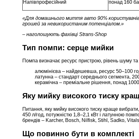
Напівпрофесійний
понад 160 б
«Для домашнього миття авто 90% користувачів ц
грошей за невикористаним потенціалом.»
– наголошують фахівці
Strans-Shop
Тип помпи: серце мийки
Помпа визначає ресурс пристрою, рівень шуму та
алюмінієва – найдешевша, ресурс 50–100 год
латунна – стандарт середнього сегмента, 20
керамічна – преміальне рішення, понад 1000 
Яку мийку високого тиску кра
Питання, яку мийку високого тиску краще вибрати
450 л/год, потужністю 1,8–2,1 кВт і латунною пом
брендів – Karcher, Bosch, Nilfisk, Stihl, Sadko, Vitals
Що повинно бути в комплекті