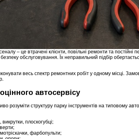
алу – це втрачені клієнти, повільні ремонти та постійні п
а безпеку обслуговування. Їх неправильний підбір обертаєть
конувати весь спектр ремонтних робіт у одному місці. Замо
p.
оцінного автосервісу
во розуміти структуру парку інструментів на типовому автос
, викрутки, плоскогубці;
верти;
мотріскачки, фарбопульти;
и, опори;