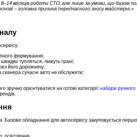
14 місяців роботи СТО, але лише за умови, що базові позиц
основі – головна причина передчасного зносу майстерні.»
налу
сервісу:
апного формування;
швидко тупляться, лижуть грані;
ерез його дорожнечу;
 сканера сучасні авто не обслужити;
го зручно орієнтуватися на готові категорії:
набори ручного 
рендів.
ння
 Базове обладнання для автосервісу закуповується першоче
р, освітлення.