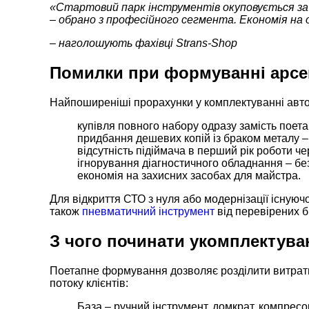
«Стартовий парк інструментів окуповується за 8–
– обрано з професійного сегмента. Економія на 
– наголошують фахівці
Strans-Shop
Помилки при формуванні арсе
Найпоширеніші прорахунки у комплектуванні авто
купівля повного набору одразу замість поет
придбання дешевих копій із браком металу – 
відсутність підіймача в перший рік роботи ч
ігнорування діагностичного обладнання – без
економія на захисних засобах для майстра.
Для відкриття СТО з нуля або модернізації існуючо
також
пневматичний інструмент
від перевірених б
З чого починати укомплектува
Поетапне формування дозволяє розділити витрати.
потоку клієнтів:
База – ручний інструмент, домкрат, компресо