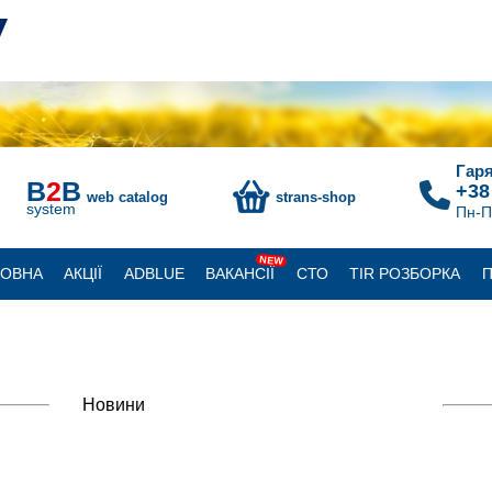
Гаря
B
2
B
+38
web catalog
strans-shop
system
Пн-П
NEW
ЛОВНА
АКЦІЇ
ADBLUE
ВАКАНСІЇ
СТО
TIR РОЗБОРКА
П
Новини