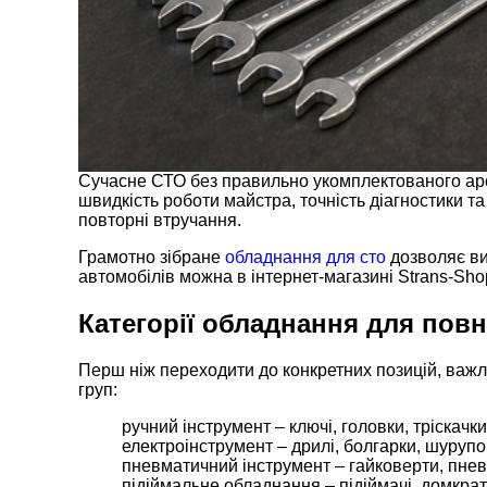
Сучасне СТО без правильно укомплектованого арсен
швидкість роботи майстра, точність діагностики т
повторні втручання.
Грамотно зібране
обладнання для сто
дозволяє ви
автомобілів можна в інтернет-магазині Strans-Sho
Категорії обладнання для повн
Перш ніж переходити до конкретних позицій, важли
груп:
ручний інструмент – ключі, головки, тріскачки
електроінструмент – дрилі, болгарки, шурупо
пневматичний інструмент – гайковерти, пнев
підіймальне обладнання – підіймачі, домкрат