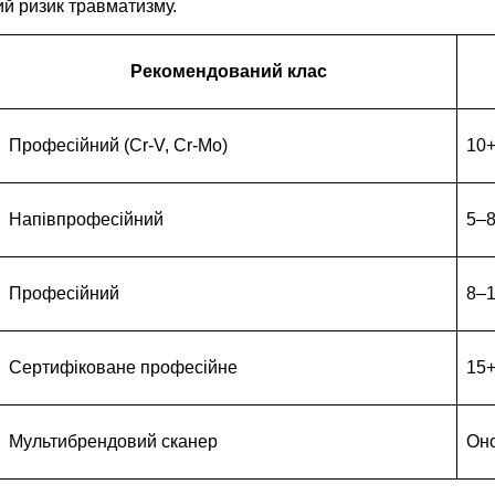
ий ризик травматизму.
Рекомендований клас
Професійний (Cr-V, Cr-Mo)
10+
Напівпрофесійний
5–8
Професійний
8–1
Сертифіковане професійне
15+
Мультибрендовий сканер
Оно