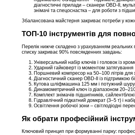
діагностичні прилади – сканери OBD-II, муль
знімачі та спецоснастка – для роботи з під
Збалансована майстерня закриває потреби у кожні
ТОП-10 інструментів для повн
Перелік нижче складено з урахуванням реальних п
списку закриває 90% повсякденних завдань:
Універсальний набір ключів і головок із хро
Ударний гайковерт із моментом затягування 
Поршневий компресор на 50–100 літрів для
Діагностичний сканер OBD-II із підтримкою б
Кутова шліфмашина 125 мм і потужний шуру
Динамометричний ключ із діапазоном 20–210
Комплект знімачів підшипників, сайлентблокі
Гідравлічний підкатний домкрат (3–5 т) і наб
Освітлення робочої зони – світлодіодні перен
Як обрати професійний інстру
Ключовий принцип при формуванні парку: професі