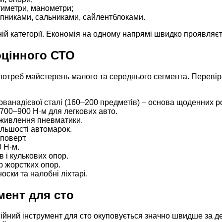
тиметри, манометри;
шипниками, сальниками, сайлентблоками.
й категорії. Економія на одному напрямі швидко проявляєть
оцінного СТО
отреб майстерень малого та середнього сегмента. Перевіре
мованадієвої сталі (160–200 предметів) – основа щоденних ро
700–900 Н·м для легкових авто.
 живлення пневматики.
ільшості автомарок.
поверт.
 Н·м.
в і кулькових опор.
ір жорстких опор.
оски та налобні ліхтарі.
мент для сто
йний інструмент для сто окуповується значно швидше за д