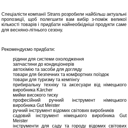
Спеціалісти компанії Strans розробили найбільш актуальні
пропозиції, щоб полегшити вам вибір з-поміж великої
кількості товарів і придбати найнеобхідніші продукти саме
для весняно-літнього сезону.⠀
Рекомендуємо придбати:
рідини для системи охолодження
запчастини до кондиціонерів
автохімію та засоби для догляду
товари для безпечних та комфортних поїздок
товари для туризму та кемпінгу
прибиральну техніку та аксесуари від німецького
виробника Kärcher
мийки високого тиску
професійний ручний інструмент німецького
виробника Gut Meister
ручний інструмент відомих світових виробників
садовий інструмент німецького виробника Gut
Meister
інструменти для саду та городу відомих світових