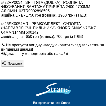
✅22VP0034 SP - ТЯГА (ДОШКА) РОЗПІРНА
ФІКСУВАННЯ ВАНТАЖУ ПРИЧЕПА 2400-2700MM
АЛЮМІН. 02TR0002898505
акційна ціна - 1750 грн (готівка), 1900 грн (з ПДВ)
✅25SK0054MR - РЕМКОМПЛЕКТ СУПОРТА
(НАПРАВЛЯЮЧІ+ПИЛЬНИКИ) KNORR SN6/SN7/SK7
64MM/114MM 500142
акційна ціна - 650 грн (готівка), 706 грн (з ПДВ)
🔧 Не пропусти вигідну нагоду оновити склад запчастин за
вигідними цінами!
📲Деталі — у менеджерів або на сайті
Поширити
Всі права захищені Strans®