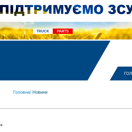
TRUCK
PARTS
ГО
Головна/
Новини
×