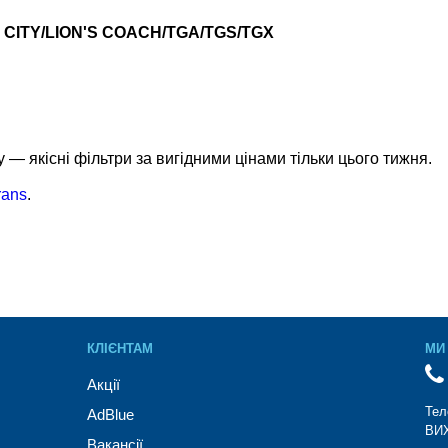
S CITY/LION'S COACH/TGA/TGS/TGX
— якісні фільтри за вигідними цінами тільки цього тижня.
rans
.
КЛІЄНТАМ
МИ 
Акції
Тел
AdBlue
ВИХ
Вакансії