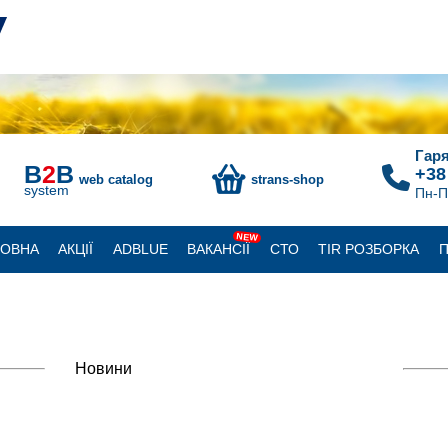
Гаря
B
2
B
+38
web catalog
strans-shop
system
Пн-П
NEW
ЛОВНА
АКЦІЇ
ADBLUE
ВАКАНСІЇ
СТО
TIR РОЗБОРКА
П
Новини