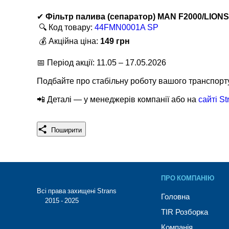
✔
Фільтр палива (сепаратор) MAN F2000/LION
🔍 Код товару:
44FMN0001A SP
💰 Акційна ціна:
149 грн
📅 Період акції: 11.05 – 17.05.2026
Подбайте про стабільну роботу вашого транспорту 
📲 Деталі — у менеджерів компанії або на
сайті St
Поширити
ПРО КОМПАНІЮ
Всі права захищені Strans®
Головна
© 2015 - 2025
TIR Розборка
Компанія