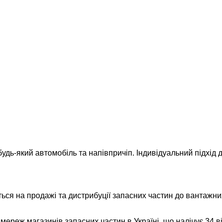
удь-який автомобіль та напівпричіп. Індивідуальний підхід д
ься на продажі та дистрибуції запасних частин до вантажних
реж магазинів запасних частин в Україні, що налічує 34 відд