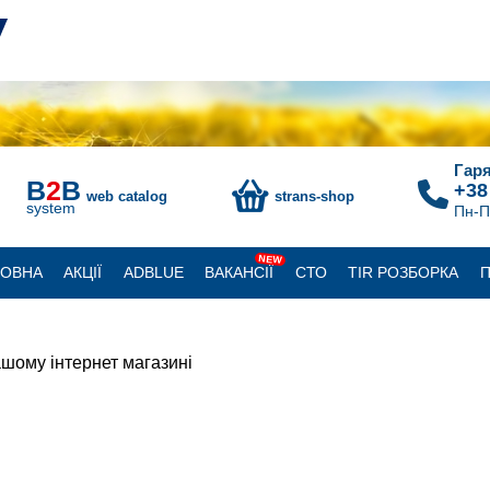
Гаря
B
2
B
+38
web catalog
strans-shop
system
Пн-П
NEW
ЛОВНА
АКЦІЇ
ADBLUE
ВАКАНСІЇ
СТО
TIR РОЗБОРКА
П
шому інтернет магазині