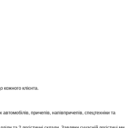
о кожного клієнта.
 автомобілів, причепів, напівпричепів, спецтехніки та
іли та 2 логістичні склади. Завдяки сучасній логістиці ми