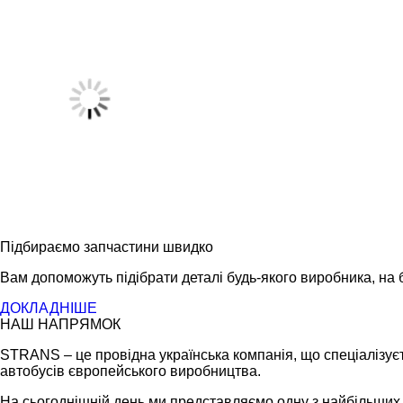
Підбираємо запчастини швидко
Вам допоможуть підібрати деталі будь-якого виробника, на б
ДОКЛАДНІШЕ
НАШ НАПРЯМОК
STRANS – це провідна українська компанія, що спеціалізуєт
автобусів європейського виробництва.
На сьогоднішній день ми представляємо одну з найбільших ме