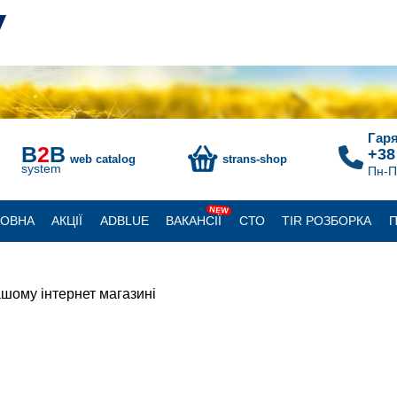
Гаря
B
2
B
+38
web catalog
strans-shop
system
Пн-П
NEW
ЛОВНА
АКЦІЇ
ADBLUE
ВАКАНСІЇ
СТО
TIR РОЗБОРКА
П
шому інтернет магазині