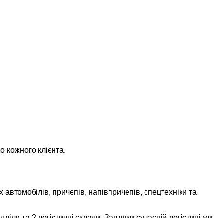
о кожного клієнта.
 автомобілів, причепів, напівпричепів, спецтехніки та
іли та 2 логістичні склади. Завдяки сучасній логістиці ми