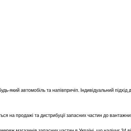
удь-який автомобіль та напівпричіп. Індивідуальний підхід д
ься на продажі та дистрибуції запасних частин до вантажних
реж магазинів запасних частин в Україні, що налічує 34 відд