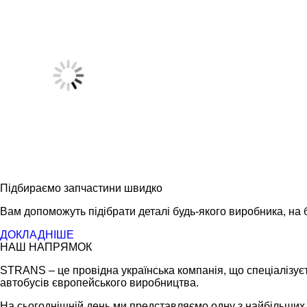
Підбираємо запчастини швидко
Вам допоможуть підібрати деталі будь-якого виробника, на б
ДОКЛАДНІШЕ
НАШ НАПРЯМОК
STRANS – це провідна українська компанія, що спеціалізуєт
автобусів європейського виробництва.
На сьогоднішній день ми представляємо одну з найбільших ме