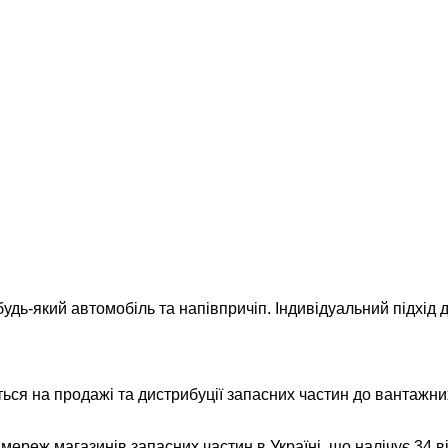
удь-який автомобіль та напівпричіп. Індивідуальний підхід д
ься на продажі та дистрибуції запасних частин до вантажних
реж магазинів запасних частин в Україні, що налічує 34 відд