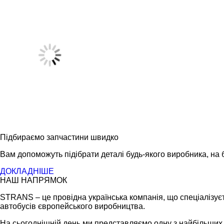
Підбираємо запчастини швидко
Вам допоможуть підібрати деталі будь-якого виробника, на б
ДОКЛАДНІШЕ
НАШ НАПРЯМОК
STRANS – це провідна українська компанія, що спеціалізуєт
автобусів європейського виробництва.
На сьогоднішній день ми представляємо одну з найбільших ме