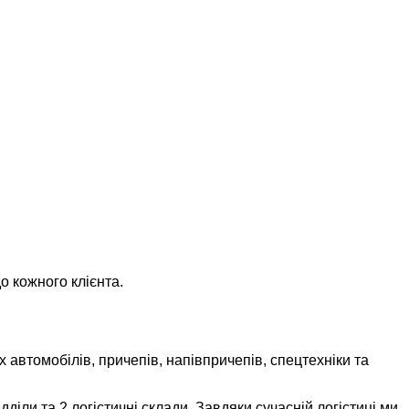
о кожного клієнта.
 автомобілів, причепів, напівпричепів, спецтехніки та
іли та 2 логістичні склади. Завдяки сучасній логістиці ми