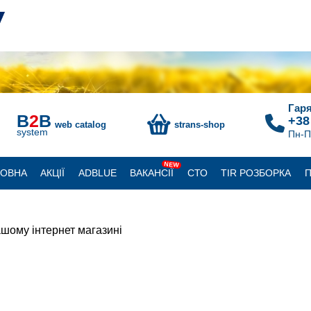
Гаря
B
2
B
+38
web catalog
strans-shop
system
Пн-П
NEW
ЛОВНА
АКЦІЇ
ADBLUE
ВАКАНСІЇ
СТО
TIR РОЗБОРКА
П
шому інтернет магазині