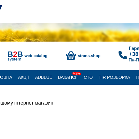
Гаря
B
2
B
+38
web catalog
strans-shop
system
Пн-П
NEW
ЛОВНА
АКЦІЇ
ADBLUE
ВАКАНСІЇ
СТО
TIR РОЗБОРКА
П
шому інтернет магазині