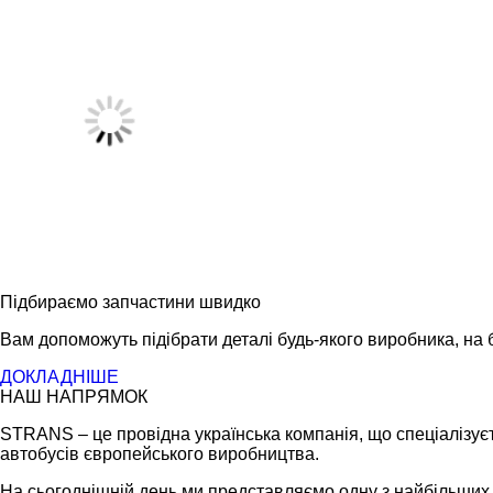
Підбираємо запчастини швидко
Вам допоможуть підібрати деталі будь-якого виробника, на б
ДОКЛАДНІШЕ
НАШ НАПРЯМОК
STRANS – це провідна українська компанія, що спеціалізуєт
автобусів європейського виробництва.
На сьогоднішній день ми представляємо одну з найбільших ме