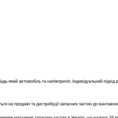
удь-який автомобіль та напівпричіп. Індивідуальний підхід д
ься на продажі та дистрибуції запасних частин до вантажних
реж магазинів запасних частин в Україні, що налічує 34 відд