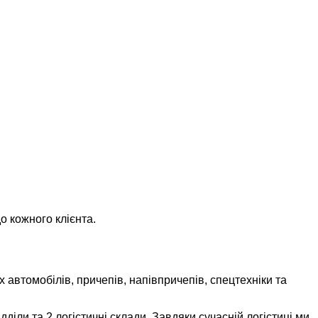
о кожного клієнта.
 автомобілів, причепів, напівпричепів, спецтехніки та
іли та 2 логістичні склади. Завдяки сучасній логістиці ми