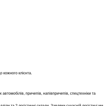
о кожного клієнта.
 автомобілів, причепів, напівпричепів, спецтехніки та
іли та 2 логістичні склади. Завдяки сучасній логістиці ми