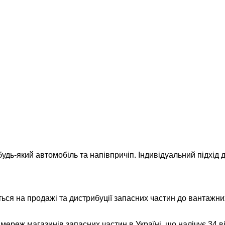
удь-який автомобіль та напівпричіп. Індивідуальний підхід д
ься на продажі та дистрибуції запасних частин до вантажних
реж магазинів запасних частин в Україні, що налічує 34 відд