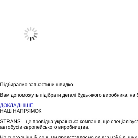
Підбираємо запчастини швидко
Вам допоможуть підібрати деталі будь-якого виробника, на б
ДОКЛАДНІШЕ
НАШ НАПРЯМОК
STRANS – це провідна українська компанія, що спеціалізуєт
автобусів європейського виробництва.
На сьогоднішній день ми представляємо одну з найбільших ме