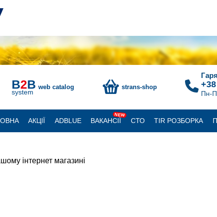
Гаря
B
2
B
+38
web catalog
strans-shop
system
Пн-П
NEW
ЛОВНА
АКЦІЇ
ADBLUE
ВАКАНСІЇ
СТО
TIR РОЗБОРКА
П
шому інтернет магазині