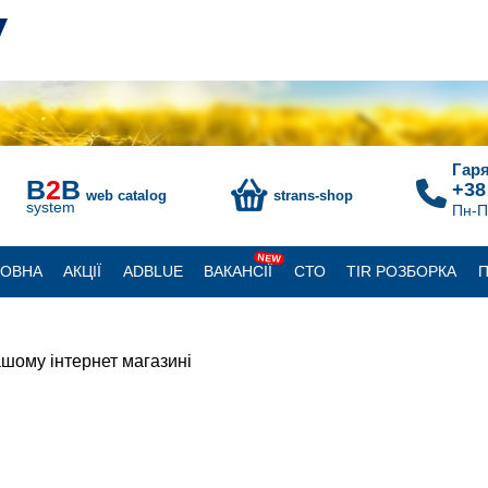
Гаря
B
2
B
+38
web catalog
strans-shop
system
Пн-П
NEW
ЛОВНА
АКЦІЇ
ADBLUE
ВАКАНСІЇ
СТО
TIR РОЗБОРКА
П
шому інтернет магазині