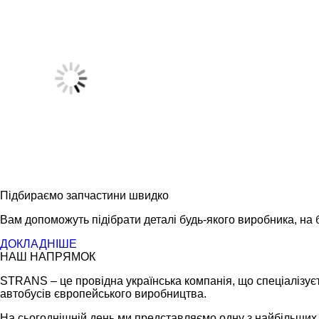
Підбираємо запчастини швидко
Вам допоможуть підібрати деталі будь-якого виробника, на б
ДОКЛАДНІШЕ
НАШ НАПРЯМОК
STRANS – це провідна українська компанія, що спеціалізуєт
автобусів європейського виробництва.
На сьогоднішній день ми представляємо одну з найбільших ме