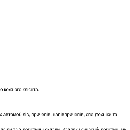
о кожного клієнта.
 автомобілів, причепів, напівпричепів, спецтехніки та
іли та 2 логістичні склади. Завдяки сучасній логістиці ми