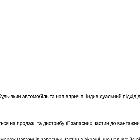
удь-який автомобіль та напівпричіп. Індивідуальний підхід д
ься на продажі та дистрибуції запасних частин до вантажних
реж магазинів запасних частин в Україні, що налічує 34 відд