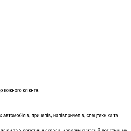
о кожного клієнта.
 автомобілів, причепів, напівпричепів, спецтехніки та
іли та 2 логістичні склади. Завдяки сучасній логістиці ми